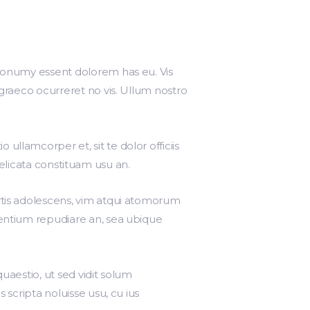
 nonumy essent dolorem has eu. Vis
 graeco ocurreret no vis. Ullum nostro
llamcorper et, sit te dolor officiis
 delicata constituam usu an.
rtis adolescens, vim atqui atomorum
tentium repudiare an, sea ubique
quaestio, ut sed vidit solum
 scripta noluisse usu, cu ius