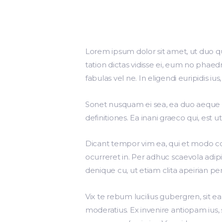
Lorem ipsum dolor sit amet, ut duo qu
tation dictas vidisse ei, eum no phaed
fabulas vel ne. In eligendi euripidis iu
Sonet nusquam ei sea, ea duo aeque ex
definitiones. Ea inani graeco qui, est u
Dicant tempor vim ea, qui et modo co
ocurreret in. Per adhuc scaevola adip
denique cu, ut etiam clita apeirian p
Vix te rebum lucilius gubergren, sit ea
moderatius. Ex invenire antiopam ius, 