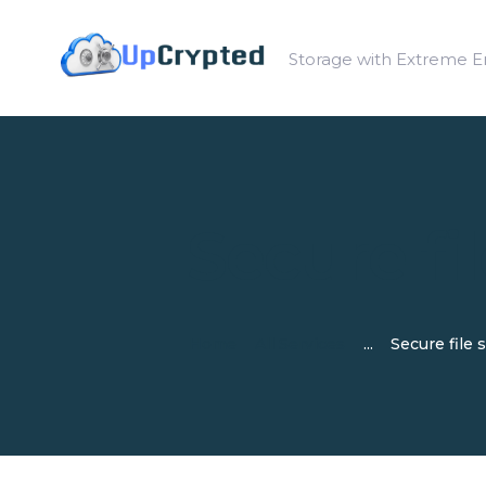
Storage with Extreme E
Secure fi
Home
All Services
...
Secure file 