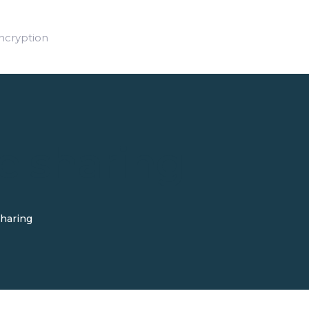
HOME
ncryption
FEATURES
PRICING
CONTACT US
le sharing
sharing