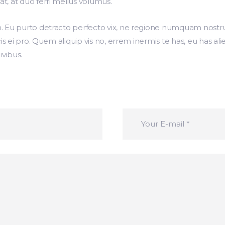
, at duo ferri melius volumus.
. Eu purto detracto perfecto vix, ne regione numquam nostru
cis ei pro. Quem aliquip vis no, errem inermis te has, eu has a
ivibus.