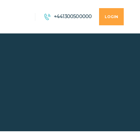
+441300500000
LOGIN