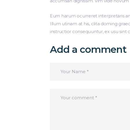
accumsan dignissim. Vim vide novum at
Eum harum ocurreret interpretaris an
Illum utinam at his, clita doming grae
instructior consequuntur, ex usu sint c
Add a comment