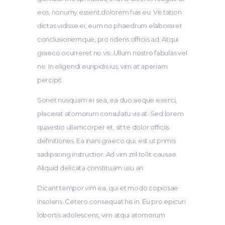
eos, nonumy essent dolorem has eu. Vis tation
dictas vidisse ei, eum no phaedrum elaboraret
conclusionemque, pro ridens officiis ad. Atqui
graeco ocurreret no vis. Ullum nostro fabulas vel
ne. In eligendi euripidis ius, vim at aperiam
percipit.
Sonet nusquam ei sea, ea duo aeque exerci,
placerat atomorum consulatu vis at. Sed lorem
quaestio ullamcorper et, sit te dolor officiis
definitiones. Ea inani graeco qui, est ut primis
sadipscing instructior. Ad vim zril tollit causae.
Aliquid delicata constituam usu an.
Dicant tempor vim ea, qui et modo copiosae
insolens. Cetero consequat his in. Eu pro epicuri
lobortis adolescens, vim atqui atomorum