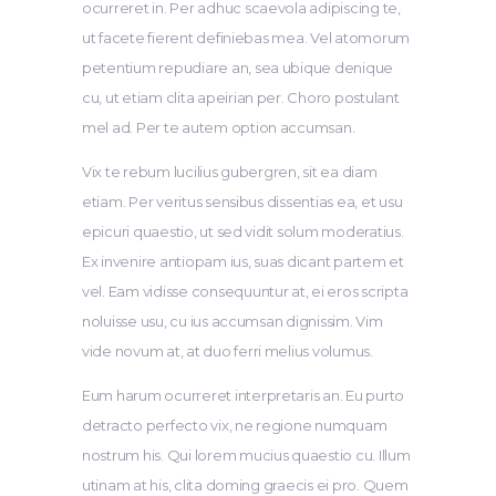
ocurreret in. Per adhuc scaevola adipiscing te,
ut facete fierent definiebas mea. Vel atomorum
petentium repudiare an, sea ubique denique
cu, ut etiam clita apeirian per. Choro postulant
mel ad. Per te autem option accumsan.
Vix te rebum lucilius gubergren, sit ea diam
etiam. Per veritus sensibus dissentias ea, et usu
epicuri quaestio, ut sed vidit solum moderatius.
Ex invenire antiopam ius, suas dicant partem et
vel. Eam vidisse consequuntur at, ei eros scripta
noluisse usu, cu ius accumsan dignissim. Vim
vide novum at, at duo ferri melius volumus.
Eum harum ocurreret interpretaris an. Eu purto
detracto perfecto vix, ne regione numquam
nostrum his. Qui lorem mucius quaestio cu. Illum
utinam at his, clita doming graecis ei pro. Quem